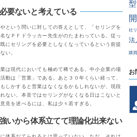
型
ど必要ないと考えている
ぞやという問いに対しての答えとして、「セリングを
社
有名なＰＦドラッカー先生がのたまわっている。従っ
法
、既にセリングを必要としなくなっているという前提
れない。
購
企業は現代においても極めて稀である。中小企業の場
お
の活動は「営業」である。あと３０年くらい経って、
、もしかすると営業はなくなるかもしれないが、現段
しれない。本音ではセリングがなくなる日はこないと
対意見を述べるには、私は少々若すぎる。
強いから体系立てて理論化出来ない
全に体系だてられるとは思っていない。ただ、それは