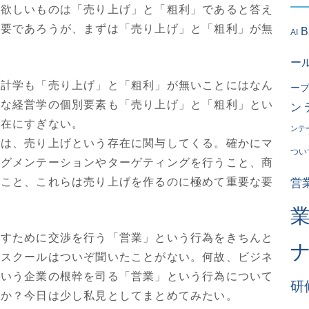
も欲しいものは「売り上げ」と「粗利」であると答え
必要であろうが、まずは「売り上げ」と「粗利」が無
AI
ー
統計学も「売り上げ」と「粗利」が無いことにはなん
ー
んな経営学の個別要素も「売り上げ」と「粗利」とい
ン
存在にすぎない。
ンテ
みは、売り上げという存在に関与してくる。確かにマ
つい
セグメンテーションやターゲティングを行うこと、商
ること、これらは売り上げを作るのに極めて重要な要
営
出すために交渉を行う「営業」という行為をきちんと
ススクールはついぞ聞いたことがない。何故、ビジネ
という企業の根幹を司る「営業」という行為について
研
うか？今日は少し私見としてまとめてみたい。