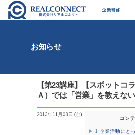
ホーム
>
お知らせ
>
経営コラム REAL・ISM
企業研修
新規事業計画策定研修
法人営業研修
代理店営業向け研修
営業マネージャー育成
代理店の営業戦略研修
モジュール型研修
お知らせ
【第23講座】【スポットコ
Ａ）では「営業」を教えな
2013年11月08日 (金)
コン
1
企業活動にと