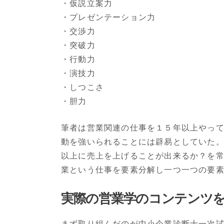
・仮説立案力
・プレゼンテーション力
・交渉力
・突破力
・行動力
・演技力
・しつこさ
・胆力
筆者は営業関連の仕事を１５年以上やっ
動を強いられることには辟易としていた
以上に売上を上げることが出来るか？を
業という仕事を要素分解し一つ一つの要
実際の営業学のコンテンツ
まず取り組んだのが中小企業診断士一次