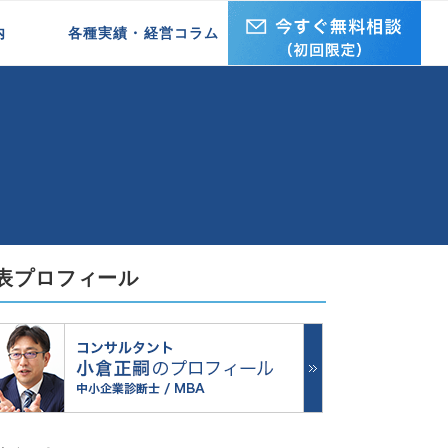
）では「営業」を教えないのか？
内
各種実績・経営コラム
企業研修実績
セミナー・講演実績
経営ブログ REAL・ISM
表プロフィール