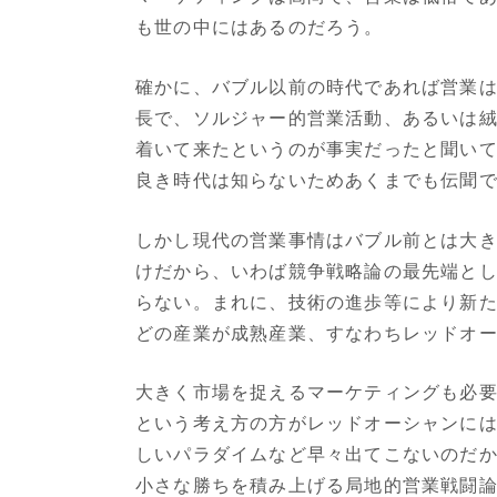
も世の中にはあるのだろう。
確かに、バブル以前の時代であれば営業
長で、ソルジャー的営業活動、あるいは
着いて来たというのが事実だったと聞い
良き時代は知らないためあくまでも伝聞
しかし現代の営業事情はバブル前とは大
けだから、いわば競争戦略論の最先端と
らない。まれに、技術の進歩等により新
どの産業が成熟産業、すなわちレッドオ
大きく市場を捉えるマーケティングも必
という考え方の方がレッドオーシャンに
しいパラダイムなど早々出てこないのだ
小さな勝ちを積み上げる局地的営業戦闘