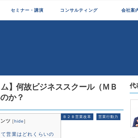
>
【第23講座】【スポットコラム】何故ビジネススクール（ＭＢＡ
セミナー・講演
コンサルティング
会社案
新規事業開発支援
インサイドセールス支援
代理店一体化支援
中小企業支援
初めての方へ
代表紹介
お客様の声
メディア掲載
ラム】何故ビジネススクール（ＭＢ
代
いのか？
Ｂ２Ｂ営業改革
営業行動力
テンツ
[
hide
]
って営業はどれくらいの