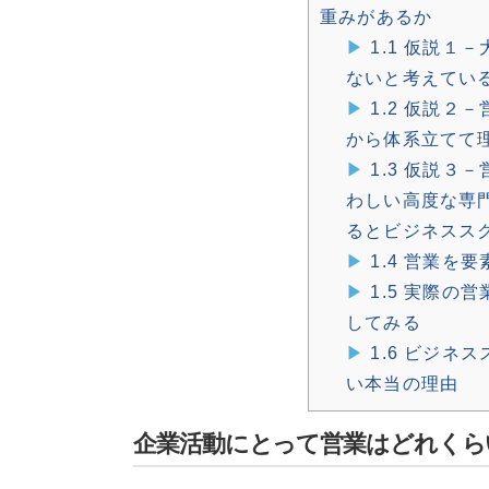
重みがあるか
1.1
仮説１－
ないと考えてい
1.2
仮説２－
から体系立てて
1.3
仮説３－
わしい高度な専
るとビジネスス
1.4
営業を要
1.5
実際の営
してみる
1.6
ビジネス
い本当の理由
企業活動にとって営業はどれくら