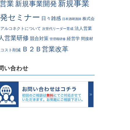
新規事業
営業
新規事業開発
開発セミナー
日々雑感
株式会
日本酒唎酒師
法人営業
リアルコネクトについて
次世代リーダー育成
人営業研修
競合対策
経営学
間接材
管理職研修
Ｂ２Ｂ営業改革
買コスト削減
問い合わせ