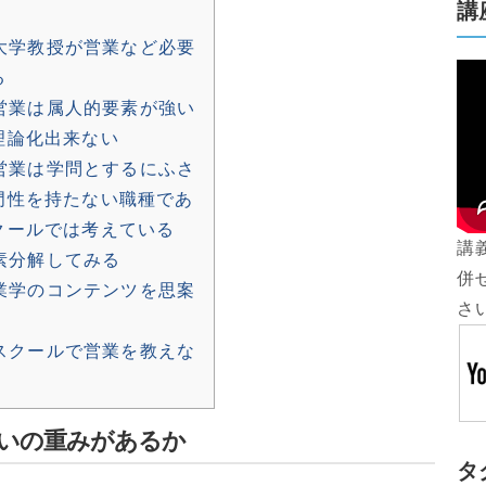
講
大学教授が営業など必要
る
営業は属人的要素が強い
理論化出来ない
営業は学問とするにふさ
門性を持たない職種であ
クールでは考えている
講
素分解してみる
併
業学のコンテンツを思案
さ
スクールで営業を教えな
いの重みがあるか
タ