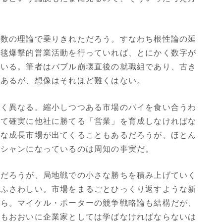
は数の理論で乗りきれただろう。すなわち根性論の延
絨毯爆撃的営業活動を行っていれば、とにかく数字が
ている。筆者はバブル崩壊直後の就職組であり、古き
であるが、想像はそれほど難くはない。
きく異なる。縮小しつつある市場のパイを食い合うわ
して確実に他社に勝てる「営業」を育成しなければな
たな成長市場が出てくることもあるだろうが、ほとん
ーシャンになっているのは周知の事実だ。
要だろうが、局地戦での小さな勝ちを積み上げていく
はふさわしい。市場をまるごとひっくり返すような新
から。マイケル・ポーターの競争戦略論も結構だが、
論もおおいに企業家としては学ばなければならないは