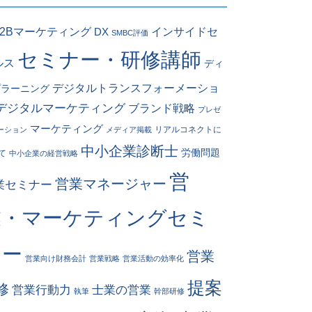
インサイドセ
B2Bマーケティング
DX
SMBC評価
セミナー・研修講師
ルス
ディ
デジタルトランスフォーメーショ
プラーニング
デジタルマーケティング
ブランド戦略
プレゼ
マーケティング
リアルコネクトに
ーション
メディア掲載
中小企業診断士
労働問題
て
中小企業の経営戦略
営
営業マネージャー
業セミナー
業・マーケティングセミ
ナー
営業
営業向け財務会計
営業戦略
営業活動の効率化
提案
修
営業行動力
士業の営業
執筆
幹部研修