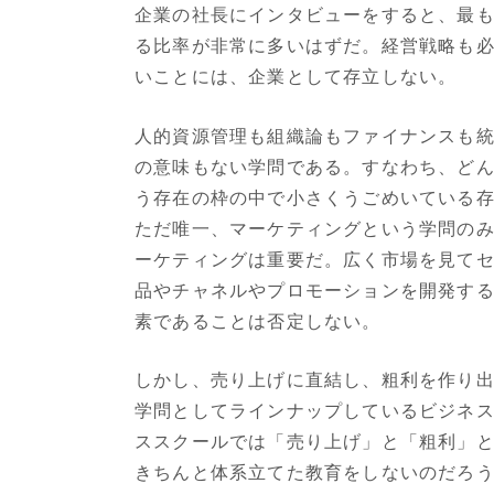
企業の社長にインタビューをすると、最
る比率が非常に多いはずだ。経営戦略も
いことには、企業として存立しない。
人的資源管理も組織論もファイナンスも
の意味もない学問である。すなわち、ど
う存在の枠の中で小さくうごめいている
ただ唯一、マーケティングという学問の
ーケティングは重要だ。広く市場を見て
品やチャネルやプロモーションを開発す
素であることは否定しない。
しかし、売り上げに直結し、粗利を作り
学問としてラインナップしているビジネ
ススクールでは「売り上げ」と「粗利」
きちんと体系立てた教育をしないのだろ