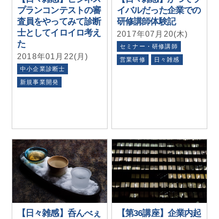
プランコンテストの審
イバルだった企業での
査員をやってみて診断
研修講師体験記
士としてイロイロ考え
2017年07月20(木)
た
セミナー・研修講師
2018年01月22(月)
営業研修
日々雑感
中小企業診断士
新規事業開発
【日々雑感】呑んべぇ
【第36講座】企業内起