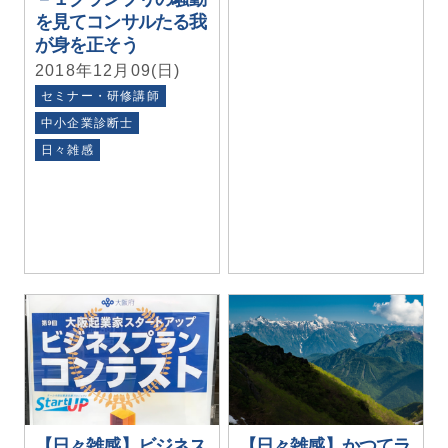
を見てコンサルたる我
が身を正そう
2018年12月09(日)
セミナー・研修講師
中小企業診断士
日々雑感
【日々雑感】ビジネス
【日々雑感】かつてラ