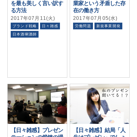
を最も美しく言い訳す
業家という矛盾した存
る方法
在の働き方
2017年07月11(火)
2017年07月05(水)
ブランド戦略
日々雑感
労働問題
新規事業開発
日本酒唎酒師
【日々雑感】プレゼン
【日々雑感】結局「人