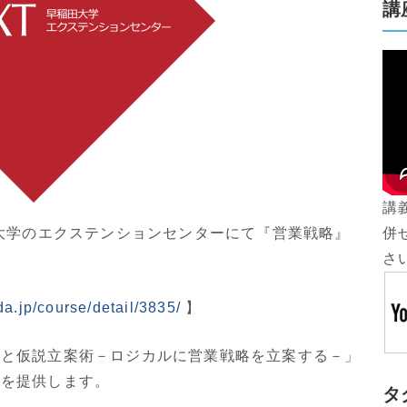
講
講
田大学のエクステンションセンターにて『営業戦略』
併
さ
a.jp/course/detail/3835/
】
集と仮説立案術－ロジカルに営業戦略を立案する－」
ツを提供します。
タ