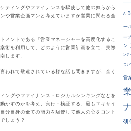
ーケティングやファイナンスを駆使して他の奴らから
AI
マンや営業企画マンと考えていますが営業に関わる全
ー
ー
ートメントである『営業マネージャーを高度化するこ
ン
立案術を利用して、どのように営業計画を立て、実際
ンテ
指南します。
つい
と言われて敬遠されている様な話も聞きますが、全く
営
ティングやファイナンス・ロジカルシンキングなどを
を動かすのかを考え、実行・検証する、最もエキサイ
。自分自身の全ての能力を駆使して他人の心をコント
いでしょう？
研