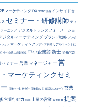
インサイドセ
B2Bマーケティング
DX
SMBC評価
セミナー・研修講師
ルス
ディ
デジタルトランスフォーメーショ
プラーニング
デジタルマーケティング
ブランド戦略
プレゼ
マーケティング
リアルコネクトに
ーション
メディア掲載
中小企業診断士
労働問題
て
中小企業の経営戦略
営
営業マネージャー
業セミナー
業・マーケティングセミ
ナー
営業
営業向け財務会計
営業戦略
営業活動の効率化
提案
修
営業行動力
士業の営業
執筆
幹部研修