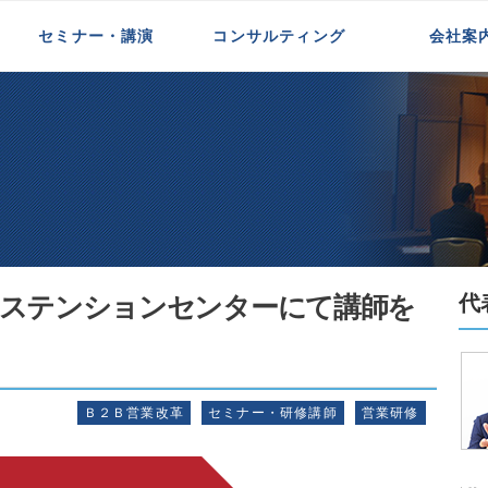
】早稲田大学エクステンションセンターにて講師を承ります。
セミナー・講演
コンサルティング
会社案
新規事業開発支援
インサイドセールス支援
代理店一体化支援
中小企業支援
初めての方へ
代表紹介
お客様の声
メディア掲載
エクステンションセンターにて講師を
代
Ｂ２Ｂ営業改革
セミナー・研修講師
営業研修