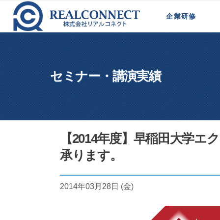
ホーム
>
セミナー・講演実績
>
【2014年度
企業研修
新規事業計画策定研修
法人営業研修
代理店営業向け研修
営業マネージャー育成
代理店の営業戦略研修
モジュール型研修
セミナー・講演実績
【2014年度】早稲田大学
承ります。
2014年03月28日 (金)