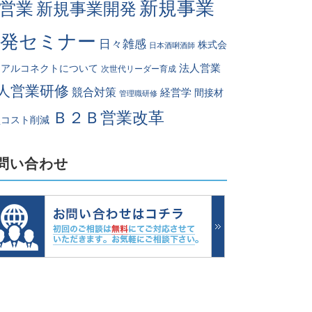
新規事業
営業
新規事業開発
開発セミナー
日々雑感
株式会
日本酒唎酒師
法人営業
リアルコネクトについて
次世代リーダー育成
人営業研修
競合対策
経営学
間接材
管理職研修
Ｂ２Ｂ営業改革
買コスト削減
問い合わせ