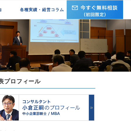
内
各種実績・経営コラム
企業研修実績
セミナー・講演実績
経営ブログ REAL・ISM
表プロフィール