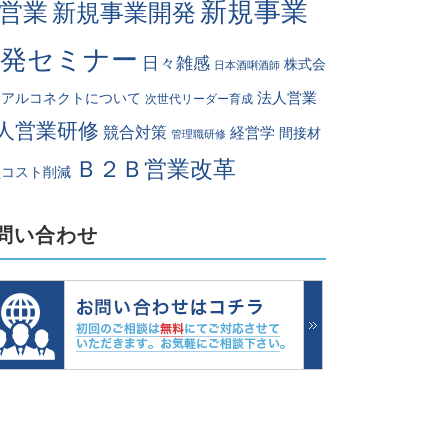
新規事業
営業
新規事業開発
開発セミナー
日々雑感
株式会
日本酒唎酒師
法人営業
リアルコネクトについて
次世代リーダー育成
人営業研修
競合対策
経営学
間接材
管理職研修
Ｂ２Ｂ営業改革
買コスト削減
問い合わせ