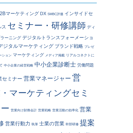
インサイドセ
B2Bマーケティング
DX
SMBC評価
セミナー・研修講師
ルス
ディ
デジタルトランスフォーメーショ
プラーニング
デジタルマーケティング
ブランド戦略
プレゼ
マーケティング
リアルコネクトに
ーション
メディア掲載
中小企業診断士
労働問題
て
中小企業の経営戦略
営
営業マネージャー
業セミナー
業・マーケティングセミ
ナー
営業
営業向け財務会計
営業戦略
営業活動の効率化
提案
修
営業行動力
士業の営業
執筆
幹部研修