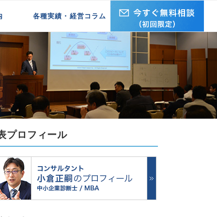
ミナーを開催します
内
各種実績・経営コラム
企業研修実績
セミナー・講演実績
経営ブログ REAL・ISM
表プロフィール