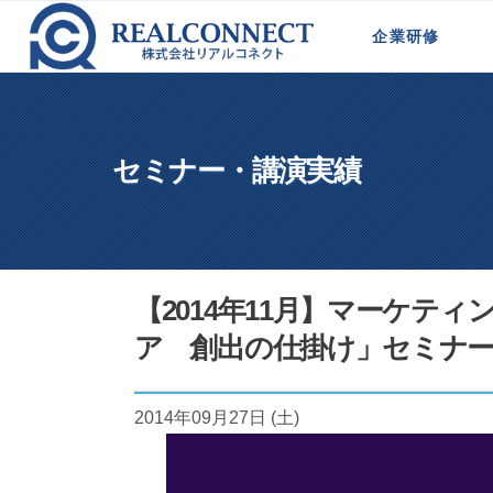
ホーム
>
セミナー・講演実績
>
【2014年1
企業研修
新規事業計画策定研修
法人営業研修
代理店営業向け研修
営業マネージャー育成
代理店の営業戦略研修
モジュール型研修
セミナー・講演実績
【2014年11月】マーケテ
ア 創出の仕掛け」セミナ
2014年09月27日 (土)