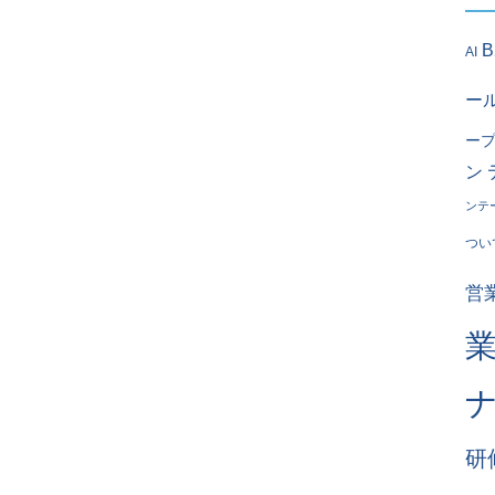
AI
ー
ー
ン
ンテ
つい
営
研