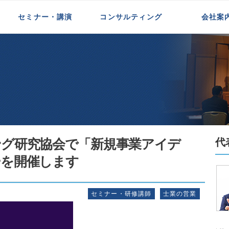
1月】マーケティング研究協会で「新規事業アイデア 創出の仕掛け」セ
セミナー・講演
コンサルティング
会社案
新規事業開発支援
インサイドセールス支援
代理店一体化支援
中小企業支援
初めての方へ
代表紹介
お客様の声
メディア掲載
ィング研究協会で「新規事業アイデ
代
ーを開催します
セミナー・研修講師
士業の営業