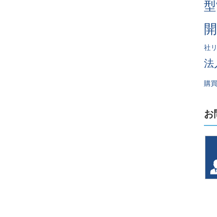
型
社
法
購
お