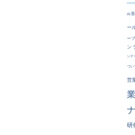
AI
ー
ー
ン
ンテ
つい
営
研