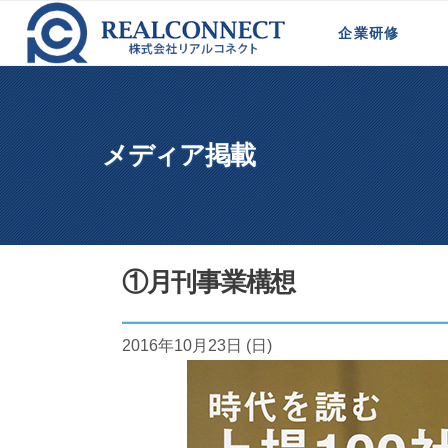
ホーム
>
メディア掲載
>
①月刊事業構想
企業研修
新規事業計画策定研修
法人営業研修
代理店営業向け研修
営業マネージャー育成
代理店の営業戦略研修
モジュール型研修
メディア掲載
①月刊事業構想
2016年10月23日 (日)