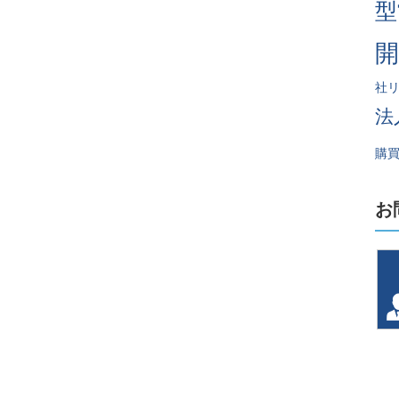
型
社
法
購
お