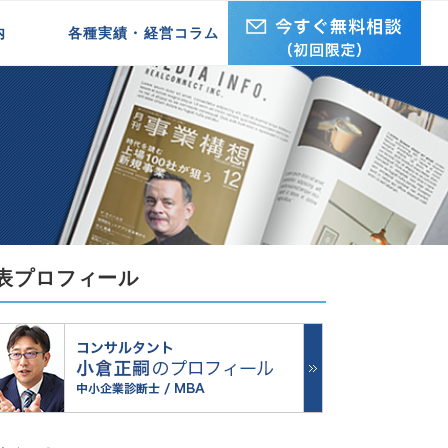
内
各種実績・経営コラム
企業研修実績
セミナー・講演実績
経営ブログ REAL・ISM
表プロフィール