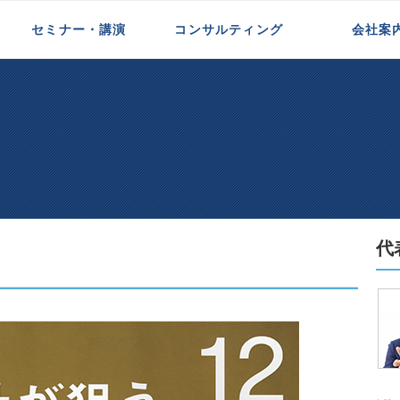
セミナー・講演
コンサルティング
会社案
新規事業開発支援
インサイドセールス支援
代理店一体化支援
中小企業支援
初めての方へ
代表紹介
お客様の声
メディア掲載
代