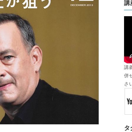
講
講
併
さ
タ