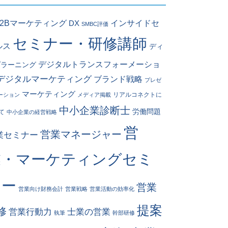
インサイドセ
B2Bマーケティング
DX
SMBC評価
セミナー・研修講師
ルス
ディ
デジタルトランスフォーメーショ
プラーニング
デジタルマーケティング
ブランド戦略
プレゼ
マーケティング
リアルコネクトに
ーション
メディア掲載
中小企業診断士
労働問題
て
中小企業の経営戦略
営
営業マネージャー
業セミナー
業・マーケティングセミ
ナー
営業
営業向け財務会計
営業戦略
営業活動の効率化
提案
修
営業行動力
士業の営業
執筆
幹部研修