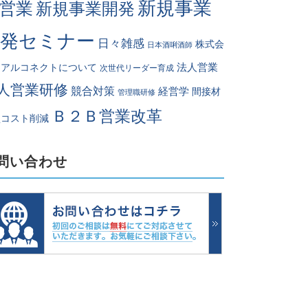
新規事業
営業
新規事業開発
開発セミナー
日々雑感
株式会
日本酒唎酒師
法人営業
リアルコネクトについて
次世代リーダー育成
人営業研修
競合対策
経営学
間接材
管理職研修
Ｂ２Ｂ営業改革
買コスト削減
問い合わせ