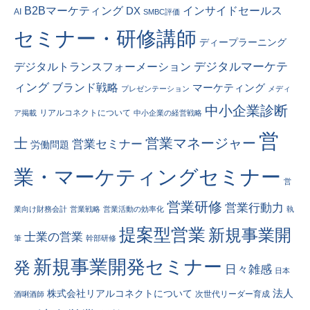
インサイドセールス
B2Bマーケティング
DX
AI
SMBC評価
セミナー・研修講師
ディープラーニング
デジタルトランスフォーメーション
デジタルマーケテ
ィング
ブランド戦略
マーケティング
プレゼンテーション
メディ
中小企業診断
リアルコネクトについて
ア掲載
中小企業の経営戦略
営
士
営業マネージャー
営業セミナー
労働問題
業・マーケティングセミナー
営
営業研修
営業行動力
業向け財務会計
営業戦略
営業活動の効率化
執
提案型営業
新規事業開
士業の営業
筆
幹部研修
新規事業開発セミナー
発
日々雑感
日本
法人
株式会社リアルコネクトについて
次世代リーダー育成
酒唎酒師