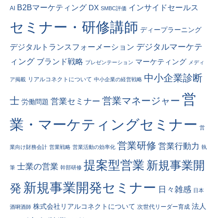
インサイドセールス
B2Bマーケティング
DX
AI
SMBC評価
セミナー・研修講師
ディープラーニング
デジタルトランスフォーメーション
デジタルマーケテ
ィング
ブランド戦略
マーケティング
プレゼンテーション
メディ
中小企業診断
リアルコネクトについて
ア掲載
中小企業の経営戦略
営
士
営業マネージャー
営業セミナー
労働問題
業・マーケティングセミナー
営
営業研修
営業行動力
業向け財務会計
営業戦略
営業活動の効率化
執
提案型営業
新規事業開
士業の営業
筆
幹部研修
新規事業開発セミナー
発
日々雑感
日本
法人
株式会社リアルコネクトについて
次世代リーダー育成
酒唎酒師