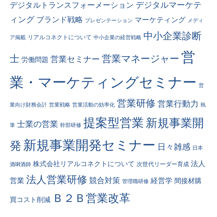
デジタルトランスフォーメーション
デジタルマーケテ
ィング
ブランド戦略
マーケティング
プレゼンテーション
メディ
中小企業診断
リアルコネクトについて
ア掲載
中小企業の経営戦略
営
士
営業マネージャー
営業セミナー
労働問題
業・マーケティングセミナー
営
営業研修
営業行動力
業向け財務会計
営業戦略
営業活動の効率化
執
提案型営業
新規事業開
士業の営業
筆
幹部研修
新規事業開発セミナー
発
日々雑感
日本
法人
株式会社リアルコネクトについて
次世代リーダー育成
酒唎酒師
法人営業研修
競合対策
営業
経営学
間接材購
管理職研修
Ｂ２Ｂ営業改革
買コスト削減