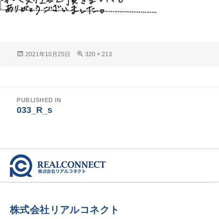
Posted
Full
2021年10月25日
320 × 213
on
size
投
PUBLISHED IN
稿
033_R_s
ナ
ビ
ゲ
ー
シ
ョ
株式会社リアルコネクト
ン