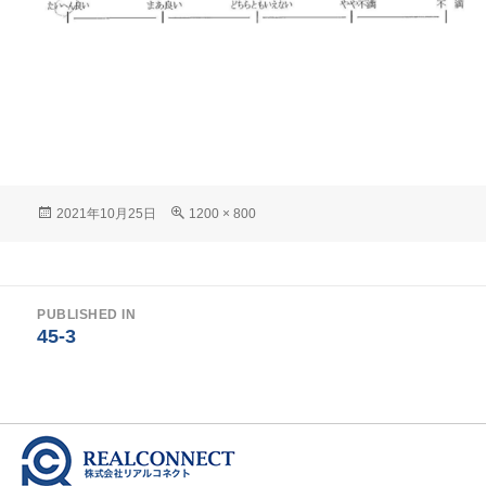
Posted
Full
2021年10月25日
1200 × 800
on
size
投
PUBLISHED IN
稿
45-3
ナ
ビ
ゲ
ー