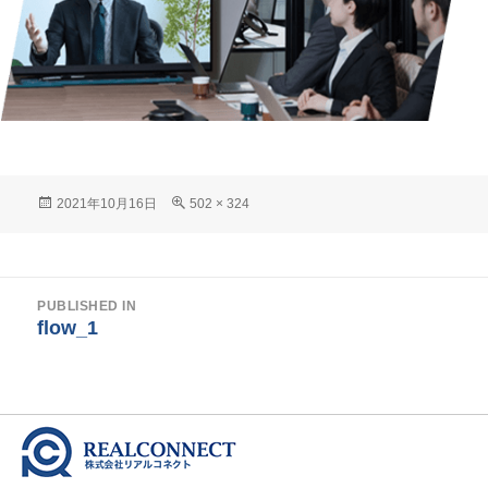
Posted
Full
2021年10月16日
502 × 324
on
size
投
PUBLISHED IN
稿
flow_1
ナ
ビ
ゲ
ー