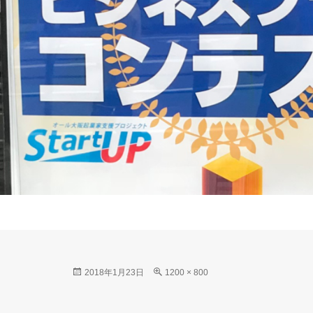
Posted
Full
2018年1月23日
1200 × 800
on
size