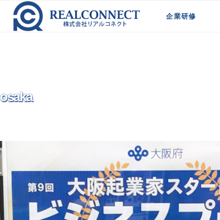
ホーム
>
添付ファイル
>
osaka
企業研修
PREVIOUS IMAGE
NEXT IMAGE
新規事業計画策定研修
法人営業研修
代理店営業向け研修
営業マネージャー育成
代理店の営業戦略研修
モジュール型研修
osaka