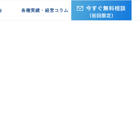
内
各種実績・経営コラム
企業研修実績
セミナー・講演実績
経営ブログ REAL・ISM