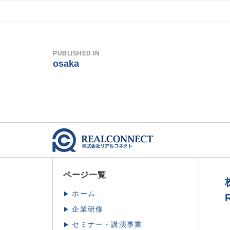
投
稿
PUBLISHED IN
osaka
ナ
ビ
ゲ
ー
シ
ョ
ページ一覧
ン
ホーム
企業研修
セミナー・講演事業