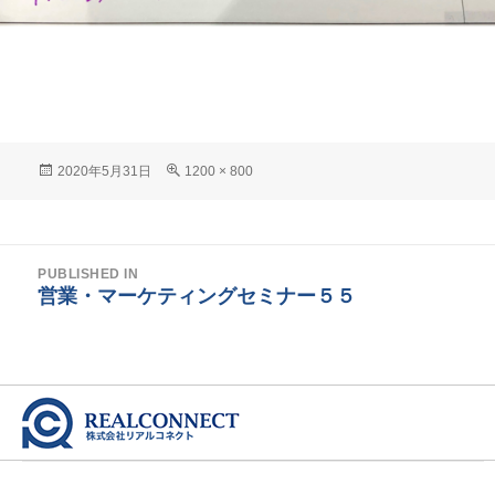
Posted
Full
2020年5月31日
1200 × 800
on
size
投
PUBLISHED IN
稿
営業・マーケティングセミナー５５
ナ
ビ
ゲ
ー
シ
ョ