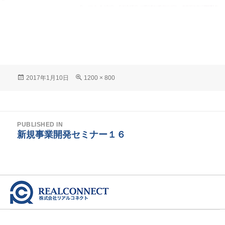
Posted
Full
2017年1月10日
1200 × 800
on
size
投
PUBLISHED IN
稿
新規事業開発セミナー１６
ナ
ビ
ゲ
ー
シ
ョ