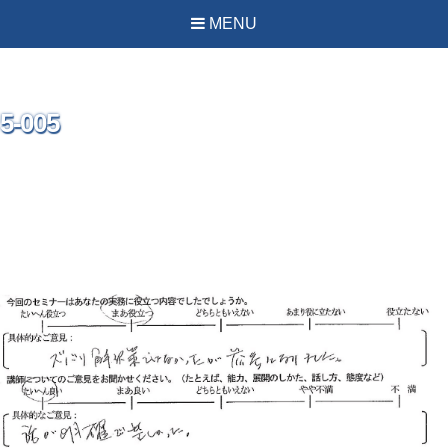
MENU
5-005