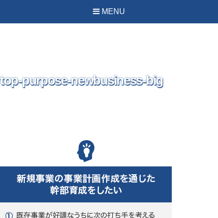
PREVIOUS IMAGE
NEXT IMAGE
MENU
top-purpose-newbusiness-big