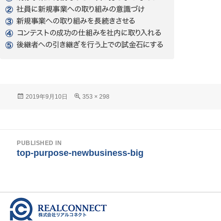
Posted
Full
2019年9月10日
353 × 298
on
size
投
PUBLISHED IN
稿
top-purpose-newbusiness-big
ナ
ビ
ゲ
ー