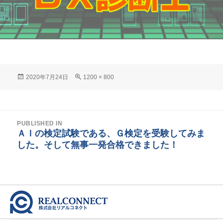
Posted
Full
2020年7月24日
1200 × 800
on
size
投
PUBLISHED IN
稿
ＡＩの検定試験である、Ｇ検定を受験してみま
した。そして無事一発合格できました！
ナ
ビ
ゲ
ー
シ
ョ