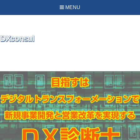
MENU
DXconsul